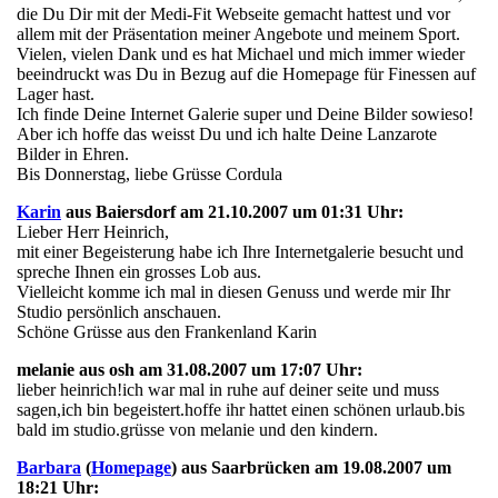
die Du Dir mit der Medi-Fit Webseite gemacht hattest und vor
allem mit der Präsentation meiner Angebote und meinem Sport.
Vielen, vielen Dank und es hat Michael und mich immer wieder
beeindruckt was Du in Bezug auf die Homepage für Finessen auf
Lager hast.
Ich finde Deine Internet Galerie super und Deine Bilder sowieso!
Aber ich hoffe das weisst Du und ich halte Deine Lanzarote
Bilder in Ehren.
Bis Donnerstag, liebe Grüsse Cordula
Karin
aus Baiersdorf am 21.10.2007 um 01:31 Uhr:
Lieber Herr Heinrich,
mit einer Begeisterung habe ich Ihre Internetgalerie besucht und
spreche Ihnen ein grosses Lob aus.
Vielleicht komme ich mal in diesen Genuss und werde mir Ihr
Studio persönlich anschauen.
Schöne Grüsse aus den Frankenland Karin
melanie aus osh am 31.08.2007 um 17:07 Uhr:
lieber heinrich!ich war mal in ruhe auf deiner seite und muss
sagen,ich bin begeistert.hoffe ihr hattet einen schönen urlaub.bis
bald im studio.grüsse von melanie und den kindern.
Barbara
(
Homepage
) aus Saarbrücken am 19.08.2007 um
18:21 Uhr: