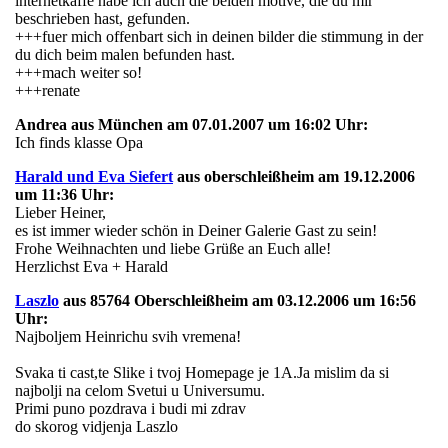
internetkaffe habe ich auch die beiden motive, die du mir
beschrieben hast, gefunden.
+++fuer mich offenbart sich in deinen bilder die stimmung in der
du dich beim malen befunden hast.
+++mach weiter so!
+++renate
Andrea aus München am 07.01.2007 um 16:02 Uhr:
Ich finds klasse Opa
Harald und Eva Siefert
aus oberschleißheim am 19.12.2006
um 11:36 Uhr:
Lieber Heiner,
es ist immer wieder schön in Deiner Galerie Gast zu sein!
Frohe Weihnachten und liebe Grüße an Euch alle!
Herzlichst Eva + Harald
Laszlo
aus 85764 Oberschleißheim am 03.12.2006 um 16:56
Uhr:
Najboljem Heinrichu svih vremena!
Svaka ti cast,te Slike i tvoj Homepage je 1A.Ja mislim da si
najbolji na celom Svetui u Universumu.
Primi puno pozdrava i budi mi zdrav
do skorog vidjenja Laszlo