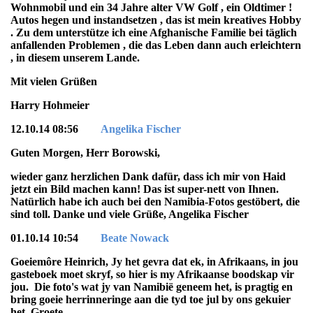
Wohnmobil und ein 34 Jahre alter VW Golf , ein Oldtimer !
Autos hegen und instandsetzen , das ist mein kreatives Hobby
. Zu dem unterstütze ich eine Afghanische Familie bei täglich
anfallenden Problemen , die das Leben dann auch erleichtern
, in diesem unserem Lande.
Mit vielen Grüßen
Harry Hohmeier
12.10.14 08:56
Angelika Fischer
Guten Morgen, Herr Borowski,
wieder ganz herzlichen Dank dafür, dass ich mir von Haid
jetzt ein Bild machen kann! Das ist super-nett von Ihnen.
Natürlich habe ich auch bei den Namibia-Fotos gestöbert, die
sind toll. Danke und viele Grüße, Angelika Fischer
01.10.14 10:54
Beate Nowack
Goeiemôre Heinrich, Jy het gevra dat ek, in Afrikaans, in jou
gasteboek moet skryf, so hier is my Afrikaanse boodskap vir
jou. Die foto's wat jy van Namibië geneem het, is pragtig en
bring goeie herrinneringe aan die tyd toe jul by ons gekuier
het. Groete