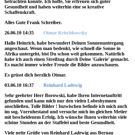
betrachten konnte. Ich hoffe, Sie erfreuen sich guter
Gesundheit und haben weiterhin eine so kreative
Schaffenskraft.
Alles Gute Frank Schreiber.
26.06.10 14:35
Otmar Krischkowsky
Hallo Heinrich, habe bewundert Deinen Sonnenuntergang
angeschaut. Wenn man bedenkt, wie schnell die Sonne in
Afrika untergeht, bist Du schon weit gekommen. Natürlich
habe ich auch einen Streifzug durch Deine 'Galerie' gemacht.
Es macht immer wieder Freude die Bilder anzuschauen.
Es grüsst dich herzlich Otmar.
03.06.10 16:37
Reinhard Ladewig
Sehr geehrter Herr Borowski, habe Ihren Internetauftritt
gefunden und kann mich nur den vielen Lobeshymnen
anschließen. Tolle Bilder ! Inzwischen befinde ich mich auch
im sog. Vorruhestand und versuche mich im gleichen Metier
mit bescheidenem Erfolg. Ich wünsche Ihnen weiterhin viele
schöne Stunden an der Staffelei und beste Gesundheit.
Viele nette Grüße von Reinhard Ladewig aus Bernau