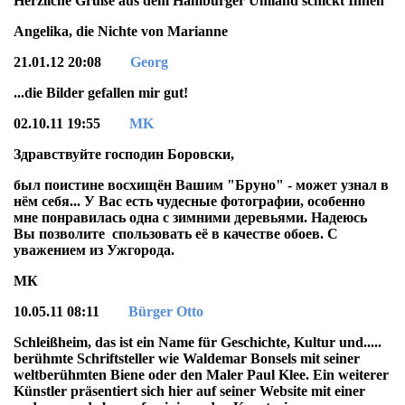
Herzliche Grüße aus dem Hamburger Umland schickt Ihnen
Angelika, die Nichte von Marianne
21.01.12 20:08
Georg
...die Bilder gefallen mir gut!
02.10.11 19:55
MK
Здравствуйте
господин
Боровски,
был
поистине
восхищён
Вашим "
Бруно" -
может
узнал
в
нём
себя...
У
Вас
есть
чудесные
фотографии,
особенно
мне
понравилась
одна
с
зимними
деревьями.
Надеюсь
Вы
позволите
спользовать
её
в
качестве
обоев.
С
уважением
из
Ужгорода.
МК
10.05.11 08:11
Bürger Otto
Schleißheim, das ist ein Name für Geschichte, Kultur und.....
berühmte Schriftsteller wie Waldemar Bonsels mit seiner
weltberühmten Biene oder den Maler Paul Klee. Ein weiterer
Künstler präsentiert sich hier auf seiner Website mit einer