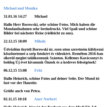
Michael und Monika
31.01.16 14:27 Michael
Hallo Herr Borowski, sehr schöne Fotos. Mich haben die
Mondaufnahmen sehr beeindruckt. Viel Spaß und schöne
Bilder bei nächster Reise (vielleicht zu uns).
22.12.15 18:09
Mihály
Üdvözlöm tisytelt Borowski úr, ezen uton szeretném kifelyezni
kõszõnetemet a szép fotokért és videokért. Remélem 2016-ban
sikerül megint találkoznunk Szánton. Kellemes Karácsonyt és
boldog Új évet kivanunk Önnek és a kedeves feleségének!
06.12.15 15:08
Fritz
Hallo Heinrich, schöne Fotos auf deiner Seite. Der Mond ist
fast vor der Haustür.
Grüße auch von Petra.
02.11.15 10:18
Auer Norbert