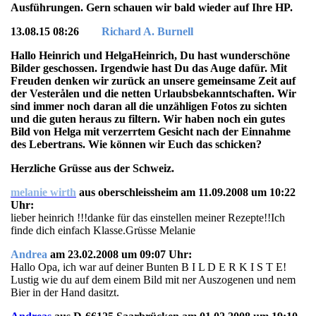
Ausführungen. Gern schauen wir bald wieder auf Ihre HP.
13.08.15 08:26
Richard A. Burnell
Hallo Heinrich und HelgaHeinrich, Du hast wunderschöne
Bilder geschossen. Irgendwie hast Du das Auge dafür. Mit
Freuden denken wir zurück an unsere gemeinsame Zeit auf
der Vesterålen und die netten Urlaubsbekanntschaften. Wir
sind immer noch daran all die unzähligen Fotos zu sichten
und die guten heraus zu filtern. Wir haben noch ein gutes
Bild von Helga mit verzerrtem Gesicht nach der Einnahme
des Lebertrans. Wie können wir Euch das schicken?
Herzliche Grüsse aus der Schweiz.
melanie wirth
aus oberschleissheim am 11.09.2008 um 10:22
Uhr:
lieber heinrich !!!danke für das einstellen meiner Rezepte!!Ich
finde dich einfach Klasse.Grüsse Melanie
Andrea
am 23.02.2008 um 09:07 Uhr:
Hallo Opa, ich war auf deiner Bunten B I L D E R K I S T E!
Lustig wie du auf dem einem Bild mit ner Auszogenen und nem
Bier in der Hand dasitzt.