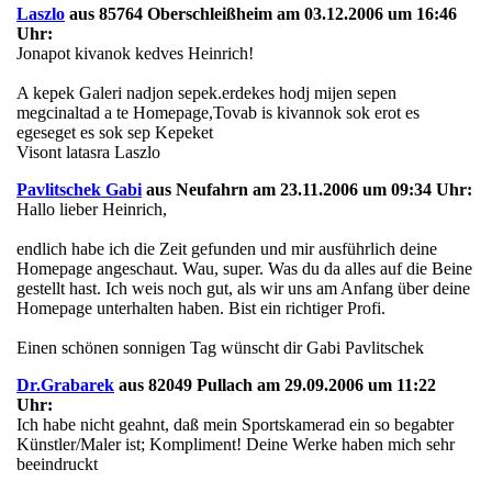
Laszlo
aus 85764 Oberschleißheim am 03.12.2006 um 16:46
Uhr:
Jonapot kivanok kedves Heinrich!
A kepek Galeri nadjon sepek.erdekes hodj mijen sepen
megcinaltad a te Homepage,Tovab is kivannok sok erot es
egeseget es sok sep Kepeket
Visont latasra Laszlo
Pavlitschek Gabi
aus Neufahrn am 23.11.2006 um 09:34 Uhr:
Hallo lieber Heinrich,
endlich habe ich die Zeit gefunden und mir ausführlich deine
Homepage angeschaut. Wau, super. Was du da alles auf die Beine
gestellt hast. Ich weis noch gut, als wir uns am Anfang über deine
Homepage unterhalten haben. Bist ein richtiger Profi.
Einen schönen sonnigen Tag wünscht dir Gabi Pavlitschek
Dr.Grabarek
aus 82049 Pullach am 29.09.2006 um 11:22
Uhr:
Ich habe nicht geahnt, daß mein Sportskamerad ein so begabter
Künstler/Maler ist; Kompliment! Deine Werke haben mich sehr
beeindruckt