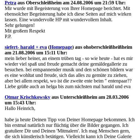
Petra
aus Oberschleißheim am 24.08.2006 um 21:59 Uhr:
Mir wurde mit Begeisterung von Ihrer Homepage berichtet. Mit
ebensolcher Begeisterung habe ich diese Seiten auf mich wirken
lassen. Eine wundervolle HP mit wundervollem Inhalt.
Sehr gelungen!
Mit großem Respekt
P.P.
siefert- harald + eva
(
Homepage
) aus ohoberschleißheißheim
am 21.08.2006 um 15:11 Uhr:
mein lieber heiner, an einem trüben tag - so wie heute - hat es mir
wieder viel spaß und freude gemacht deine gemäldegallerie zu
besuchen. bei entspannender musik und den schönen bildern war
es eine wohltat und freude, sich das alles zu gemüte zu ziehen,
aber bei allem respekt, wo ist die zweite ente beim " entenpaar??
Liebe grüße auch an helga bis zum nächsten mal harald und eva
Otmar Krischkowsky
aus Unterschleißheim am 28.03.2006
um 15:43 Uhr:
Hallo Heinrich,
habe ja heute Deinen Tipp von Deiner Homepage bekommen. Ich
bin erstmal natürlich nur flüchtig über die Bilder gegangen. Ich
gratuliere Dir und Deinen 'Mitmalern'. Ich mag Menschen gern,
die sich künstlerisch betätigen. Vielleicht kann ich Deine Galerie