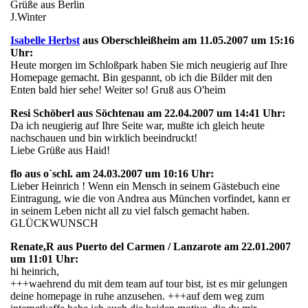
Grüße aus Berlin
J.Winter
Isabelle Herbst
aus Oberschleißheim am 11.05.2007 um 15:16
Uhr:
Heute morgen im Schloßpark haben Sie mich neugierig auf Ihre
Homepage gemacht. Bin gespannt, ob ich die Bilder mit den
Enten bald hier sehe! Weiter so! Gruß aus O'heim
Resi Schöberl aus Söchtenau am 22.04.2007 um 14:41 Uhr:
Da ich neugierig auf Ihre Seite war, mußte ich gleich heute
nachschauen und bin wirklich beeindruckt!
Liebe Grüße aus Haid!
flo aus o`schl. am 24.03.2007 um 10:16 Uhr:
Lieber Heinrich ! Wenn ein Mensch in seinem Gästebuch eine
Eintragung, wie die von Andrea aus München vorfindet, kann er
in seinem Leben nicht all zu viel falsch gemacht haben.
GLÜCKWUNSCH
Renate,R aus Puerto del Carmen / Lanzarote am 22.01.2007
um 11:01 Uhr:
hi heinrich,
+++waehrend du mit dem team auf tour bist, ist es mir gelungen
deine homepage in ruhe anzusehen. +++auf dem weg zum