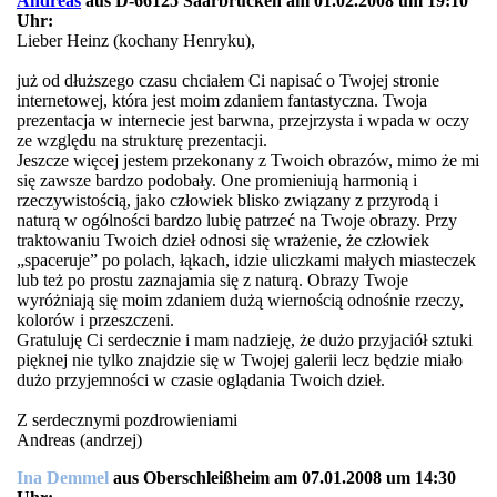
Andreas
aus D-66125 Saarbrücken am 01.02.2008 um 19:10
Uhr:
Lieber Heinz (kochany Henryku),
już od dłuższego czasu chciałem Ci napisać o Twojej stronie
internetowej, która jest moim zdaniem fantastyczna. Twoja
prezentacja w internecie jest barwna, przejrzysta i wpada w oczy
ze względu na strukturę prezentacji.
Jeszcze więcej jestem przekonany z Twoich obrazów, mimo że mi
się zawsze bardzo podobały. One promieniują harmonią i
rzeczywistością, jako człowiek blisko związany z przyrodą i
naturą w ogólności bardzo lubię patrzeć na Twoje obrazy. Przy
traktowaniu Twoich dzieł odnosi się wrażenie, że człowiek
„spaceruje” po polach, łąkach, idzie uliczkami małych miasteczek
lub też po prostu zaznajamia się z naturą. Obrazy Twoje
wyróżniają się moim zdaniem dużą wiernością odnośnie rzeczy,
kolorów i przeszczeni.
Gratuluję Ci serdecznie i mam nadzieję, że dużo przyjaciół sztuki
pięknej nie tylko znajdzie się w Twojej galerii lecz będzie miało
dużo przyjemności w czasie oglądania Twoich dzieł.
Z serdecznymi pozdrowieniami
Andreas (andrzej)
Ina Demmel
aus Oberschleißheim am 07.01.2008 um 14:30