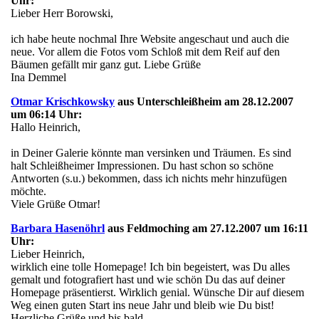
Uhr:
Lieber Herr Borowski,
ich habe heute nochmal Ihre Website angeschaut und auch die
neue. Vor allem die Fotos vom Schloß mit dem Reif auf den
Bäumen gefällt mir ganz gut. Liebe Grüße
Ina Demmel
Otmar Krischkowsky
aus Unterschleißheim am 28.12.2007
um 06:14 Uhr:
Hallo Heinrich,
in Deiner Galerie könnte man versinken und Träumen. Es sind
halt Schleißheimer Impressionen. Du hast schon so schöne
Antworten (s.u.) bekommen, dass ich nichts mehr hinzufügen
möchte.
Viele Grüße Otmar!
Barbara Hasenöhrl
aus Feldmoching am 27.12.2007 um 16:11
Uhr:
Lieber Heinrich,
wirklich eine tolle Homepage! Ich bin begeistert, was Du alles
gemalt und fotografiert hast und wie schön Du das auf deiner
Homepage präsentierst. Wirklich genial. Wünsche Dir auf diesem
Weg einen guten Start ins neue Jahr und bleib wie Du bist!
Herzliche Grüße und bis bald,