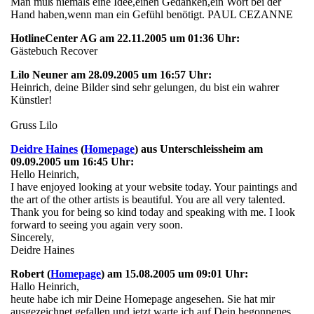
Man muß niemals eine Idee,einen Gedanken,ein Wort bei der
Hand haben,wenn man ein Gefühl benötigt. PAUL CEZANNE
HotlineCenter AG am 22.11.2005 um 01:36 Uhr:
Gästebuch Recover
Lilo Neuner am 28.09.2005 um 16:57 Uhr:
Heinrich, deine Bilder sind sehr gelungen, du bist ein wahrer
Künstler!
Gruss Lilo
Deidre Haines
(
Homepage
) aus Unterschleissheim am
09.09.2005 um 16:45 Uhr:
Hello Heinrich,
I have enjoyed looking at your website today. Your paintings and
the art of the other artists is beautiful. You are all very talented.
Thank you for being so kind today and speaking with me. I look
forward to seeing you again very soon.
Sincerely,
Deidre Haines
Robert (
Homepage
) am 15.08.2005 um 09:01 Uhr:
Hallo Heinrich,
heute habe ich mir Deine Homepage angesehen. Sie hat mir
ausgezeichnet gefallen und jetzt warte ich auf Dein begonnenes