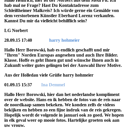
Hallo Heinrich, hier ist der Norbert aus dem Medi Fit. Ich
hab mal ne Frage? Hast Du Kontaktadresse zum
Schleißheimer Malkreis? Ich würde gerne ein Gemälde von
dem verstorbenen Künstler Eberhard Lorenz verkaufen.
Kannst Du mir da vielleicht behilflich sein?
LG Norbert
28.09.15 17:40
harry hohmeier
Hallo Herr Borowski, hab es endlich geschafft und mir
"Ihren" Norden Europas angesehen und auch Ihre Bilder.
Klasse. Hoffe es geht Ihnen gut und wünsche Ihnen auch in
Zukunft weiter gutes gelingen bei der Auswahl Ihrer Motive.
Aus der Holledau viele Grüße harry hohmeier
01.09.15 15:37
Ina Demmel
Hallo Herr Borowski, hier dan het nederlandse kompliment
over de website. Hans en ik hebben de fotos van de reis naar
de noordkaap samen bekeken. We konden zelfs de videos
bekijken en hebben zo een fijne indruk van de reis gekregen.
Hopelijk wordt de volgende in januari ook zo goed. We hopen
in elk geval weer op mooie fotos. Hartelijke groeten ook aan
uw vrouw.