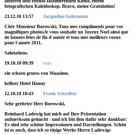
anderen und ebenso faszinierenden Kunst, einem
fotografischen Kaleidoskop. Bravo, meine Gratulation!
23.12.10 13:57
Jacqueline Gehrmann
Chèr Monsieur Borowski, Tous mes compliments pour vos
magnifiques photosJe vous souhaite un Joyeux Noel ainsi que
de bonnes fetes de fin d´année et tous mes meilleurs voeux
pour l´année 2011.
Salutations.
Jacqueline Gehrmann
19.10.10 09:39
max
ein schoen gruess von Maasimo.
kellner Hotel Hanny
12.10.10 18:43
Frank Schreiber
Sehr geehrter Herr Borowski,
Reinhard Ladewig hat mich auf Ihre Präsentation
aufmerksam gemacht - und ich bin ihm dafür sehr dankbar:
Es sind sehr schöne Impressionen und Darstellungen. Schön
ist es auch, dass ich so einige Werke Herrn Ladewigs